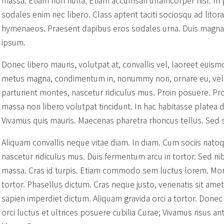
sodales enim nec libero. Class aptent taciti sociosqu ad lito
hymenaeos. Praesent dapibus eros sodales urna. Duis magna ni
ipsum.
Donec libero mauris, volutpat at, convallis vel, laoreet euis
metus magna, condimentum in, nonummy non, ornare eu, velit
parturient montes, nascetur ridiculus mus. Proin posuere. Pr
massa non libero volutpat tincidunt. In hac habitasse platea d
Vivamus quis mauris. Maecenas pharetra rhoncus tellus. Sed s
Aliquam convallis neque vitae diam. In diam. Cum sociis nato
nascetur ridiculus mus. Duis fermentum arcu in tortor. Sed ni
massa. Cras id turpis. Etiam commodo sem luctus lorem. Mor
tortor. Phasellus dictum. Cras neque justo, venenatis sit amet, 
sapien imperdiet dictum. Aliquam gravida orci a tortor. Donec
orci luctus et ultrices posuere cubilia Curae; Vivamus risus an