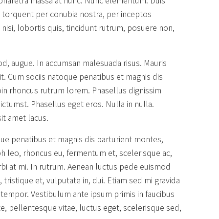
ra torquent per conubia nostra, per inceptos
si, lobortis quis, tincidunt rutrum, posuere non,
mod, augue. In accumsan malesuada risus. Mauris
. Cum sociis natoque penatibus et magnis dis
oin rhoncus rutrum lorem. Phasellus dignissim
ictumst. Phasellus eget eros. Nulla in nulla.
it amet lacus.
que penatibus et magnis dis parturient montes,
bh leo, rhoncus eu, fermentum et, scelerisque ac,
bi at mi. In rutrum. Aenean luctus pede euismod
tristique et, vulputate in, dui. Etiam sed mi gravida
 tempor. Vestibulum ante ipsum primis in faucibus
te, pellentesque vitae, luctus eget, scelerisque sed,