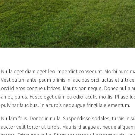
Nulla eget diam eget leo imperdiet consequat. Morbi nunc mag
Vestibulum ante ipsum primis in faucibus orci luctus et ultrice
orci id eros congue ultrices. Mauris non neque. Donec nulla a
amet, purus. Fusce eget diam eu odio iaculis mollis. Phasellu
pulvinar faucibus. In a turpis nec augue fringilla elementum.
Nullam felis. Donec in nulla. Suspendisse sodales, turpis in su
auctor velit tortor ut turpis. Mauris id augue at neque aliqua
massa. Etiam non nulla. Etiam accumsan ullamcorper nisl. In