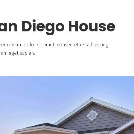
Countdown & Counter
Single Product
San Diego House
rem ipsum dolor sit amet, consectetuer adipiscing
quam eget sapien.