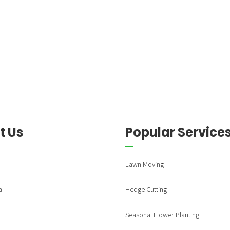
t Us
Popular Service
Lawn Moving
a
Hedge Cutting
Seasonal Flower Planting