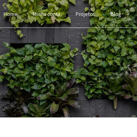
Home
Minha conta
Projetos
Blog
Headlines
Progress Bar & Pri
Buttons
Google & Openst
Icons
Service
Images & Before/After
Accordions & Tab
Inner Row & Column
Cards & Data Tab