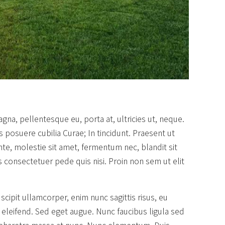
na, pellentesque eu, porta at, ultricies ut, neque.
s posuere cubilia Curae; In tincidunt. Praesent ut
nte, molestie sit amet, fermentum nec, blandit sit
s consectetuer pede quis nisi. Proin non sem ut elit
scipit ullamcorper, enim nunc sagittis risus, eu
m eleifend. Sed eget augue. Nunc faucibus ligula sed
 pharetra massa at nunc. Nunc elementum. Duis