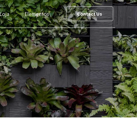
Loja
Elementos
Contact Us
ce List
Team
reet Maps
Slider
Testimonials
s
Cost Calculator
le
Social Media