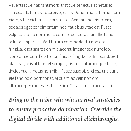
Pellentesque habitant morbi tristique senectus et netus et
malesuada fames ac turpis egestas. Donec mattis fermentum
diam, vitae dictum est convallis et. Aenean mauris lorem,
sodales eget condimentum nec, faucibus vitae est. Fusce
vulputate odio non mollis commodo. Curabitur efficitur id
tellus at imperdiet. Vestibulum commodo dui non eros
fringilla, eget sagittis enim placerat. Integer sed nunc leo.
Donec interdum felis tortor, finibus fringilla nisi finibus id. Sed
placerat, felis ut laoreet semper, nisi ante ullamcorper lacus, at
tincidunt elit metus non nibh. Fusce suscipit orci est, tincidunt
eleifend odio porttitor et. Aliquam ac velit non orci
ullamcorper molestie at ac enim. Curabitur in placerat mi.
Bring to the table win-win survival strategies
to ensure proactive domination. Override the
digital divide with additional clickthroughs.