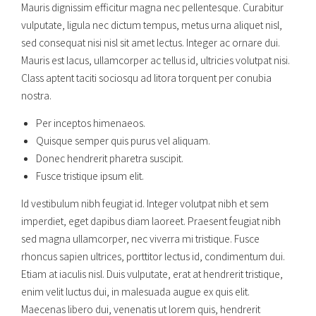
Mauris dignissim efficitur magna nec pellentesque. Curabitur
vulputate, ligula nec dictum tempus, metus urna aliquet nisl,
sed consequat nisi nisl sit amet lectus. Integer ac ornare dui.
Mauris est lacus, ullamcorper ac tellus id, ultricies volutpat nisi.
Class aptent taciti sociosqu ad litora torquent per conubia
nostra.
Per inceptos himenaeos.
Quisque semper quis purus vel aliquam.
Donec hendrerit pharetra suscipit.
Fusce tristique ipsum elit.
Id vestibulum nibh feugiat id. Integer volutpat nibh et sem
imperdiet, eget dapibus diam laoreet. Praesent feugiat nibh
sed magna ullamcorper, nec viverra mi tristique. Fusce
rhoncus sapien ultrices, porttitor lectus id, condimentum dui.
Etiam at iaculis nisl. Duis vulputate, erat at hendrerit tristique,
enim velit luctus dui, in malesuada augue ex quis elit.
Maecenas libero dui, venenatis ut lorem quis, hendrerit